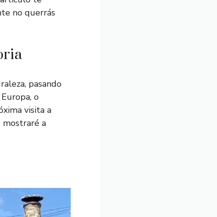
nte no querrás
bria
uraleza, pasando
 Europa, o
óxima visita a
e mostraré a