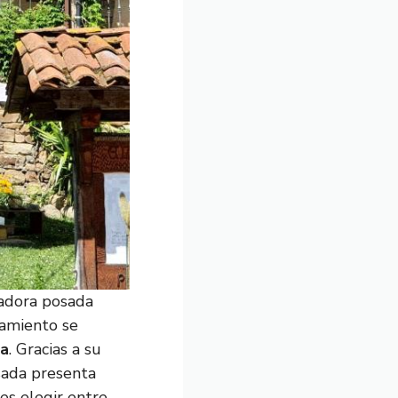
tadora posada
jamiento se
na
. Gracias a su
osada presenta
es elegir entre