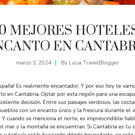
10 MEJORES HOTELE
NCANTO EN CANTABR
marzo 3, 2024
By
Lucia TravelBlogger
España! Es realmente encantador. Y por eso hoy te vam
to en Cantabria. Optar por esta región para una escap
celente decisión. Entre sus paisajes verdosos, las costa
pueblos con un encanto único y la frescura durante el v
 Y cuando se menciona el norte, es imprescindible habl
el mar y la montaña se encuentran. Si Cantabria es tu 
es y todavía estás buscando dónde hospedarte, en este 