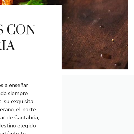
S CON
IA
os a enseñar
ada siempre
s, su exquisita
erano, el norte
ar de Cantabria,
destino elegido
artículo te