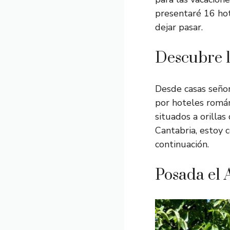
presentaré 16 hot
dejar pasar.
Descubre l
Desde casas señor
por hoteles román
situados a orilla
Cantabria, estoy 
continuación.
Posada el 