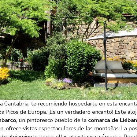
 a Cantabria, te recomiendo hospedarte en esta encan
los Picos de Europa. ¡Es un verdadero encanto! Este alo
barco
, un pintoresco pueblo de la
comarca de Liéba
ón, ofrece vistas espectaculares de las montañas. La p
 de alojamiento, todas ellas atractivas y cómodas. Pued